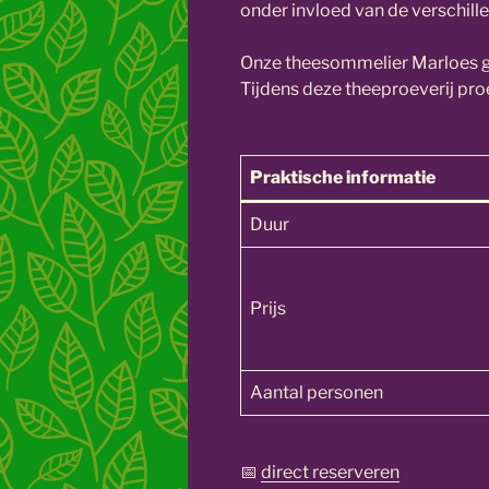
onder invloed van de verschil
Onze theesommelier Marloes gee
Tijdens deze theeproeverij proe
Praktische informatie
Duur
Prijs
Aantal personen
📅
direct reserveren