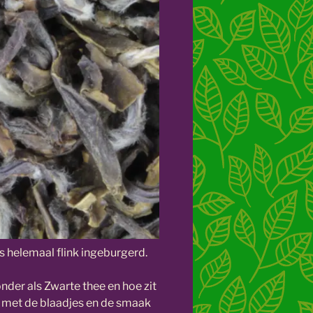
s helemaal flink ingeburgerd.
onder als Zwarte thee en hoe zit
es met de blaadjes en de smaak