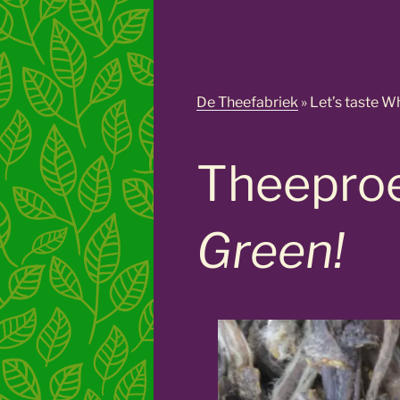
De Theefabriek
»
Let’s taste W
Theeproe
Green!