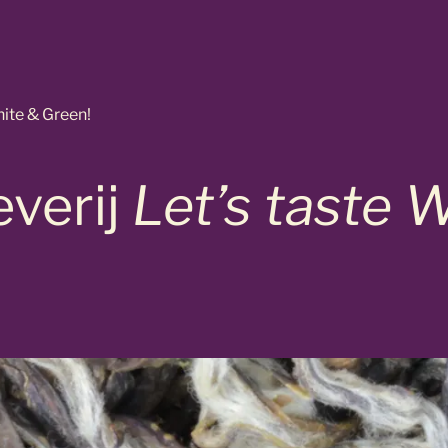
hite & Green!
verij
Let’s taste 