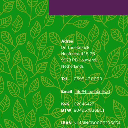
Adres
De Theefabriek
Hoofdstraat 15-25
9973 PD Houwerzijl
Netherlands
Tel
0595 47 0000
Email
info@theefabriek.nl
KvK
02046427
BTW
804957836B01
IBAN
NL43INGB0006206664