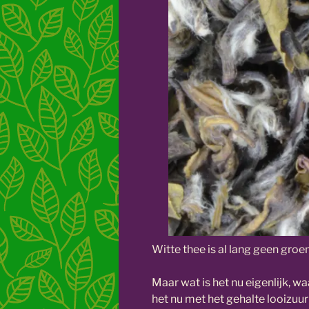
Witte thee is al lang geen gro
Maar wat is het nu eigenlijk, w
het nu met het gehalte looizuu