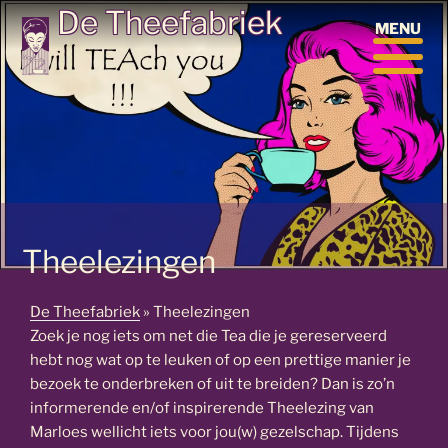
Ga
De Theefabriek
MENU
naar
de
inhoud
Theelezingen
De Theefabriek
»
Theelezingen
Zoek je nog iets om net die Tea die je gereserveerd
hebt nog wat op te leuken of op een prettige manier je
bezoek te onderbreken of uit te breiden? Dan is zo’n
informerende en/of inspirerende Theelezing van
Marloes wellicht iets voor jou(w) gezelschap. Tijdens