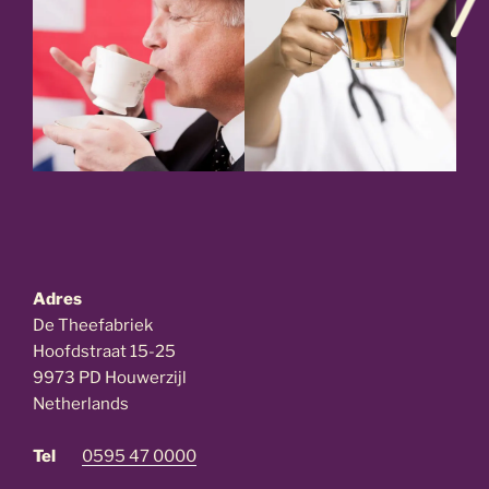
van de Thee
Zwangerschap
Theelezing To Tea
Theelezing Thee &
or not to Tea
Gezondheid
Adres
De Theefabriek
Hoofdstraat 15-25
9973 PD Houwerzijl
Netherlands
Tel
0595 47 0000