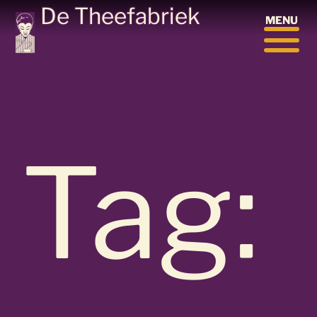
Ga
De Theefabriek
MENU
naar
de
inhoud
Tag: